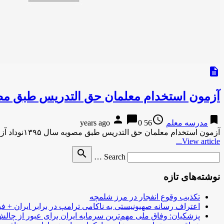
description
آزمون استخدام معلمان حق التدریس طبق مصوبه
person
chat_bubble
access_time
bookmark
مدرسه معلم
56 years ago
0
آزمون استخدام معلمان حق التدریس طبق مصوبه سال ۱۳۹۵نوداد آزمون استخدام معلمان حق التدریس طبق مصوبه سال ۱۳۹۵ نودادآزمون استخدام …
View article...
Search
search
Search …
for
نوشته‌های تازه
تکذیب وقوع انفجار در مرز شلمچه
اعتراف رسانه صهیونیستی به ناکامی ترامپ در برابر ایران + فی
پزشکیان: وفاق ملی مهم‌ترین سرمایه ایران برای عبور از چا