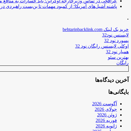
عراقچی در تماس وزیرخارجه اوکراین: باید خسارات به منافع م
پاشنه آشیل‌های آمریکا؛ از کمبود مهمات تا بن‌بست راهبردی در ب
.
خرید بک لینک behtarinbacklink.com
لایسنس نود32
پسورد نود 32
اوکلی لایسنس رایگان نود 32
همیار نود 32
بهترین سئو
رایگان
آخرین دیدگاه‌ها
بایگانی‌ها
آگوست 2026
جولای 2026
ژوئن 2026
فوریه 2026
ژانویه 2026