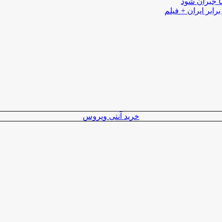
ا جبران شود
رابر ایران + فیلم
خرید آنتی ویروس