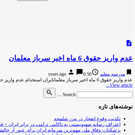
description
عدم واریز حقوق 6 ماه اخیر سرباز معلمان
person
chat_bubble
access_time
bookmark
مدرسه معلم
56 years ago
0
عدم واریز حقوق 6 ماه اخیر سرباز معلمانایران استخدام عدم واریز حقوق 6 ماه اخیر سرباز معلمان ایران استخدامعدم واریز …
View article...
Search
search
Search …
for
نوشته‌های تازه
تکذیب وقوع انفجار در مرز شلمچه
اعتراف رسانه صهیونیستی به ناکامی ترامپ در برابر ایران + فی
پزشکیان: وفاق ملی مهم‌ترین سرمایه ایران برای عبور از چا