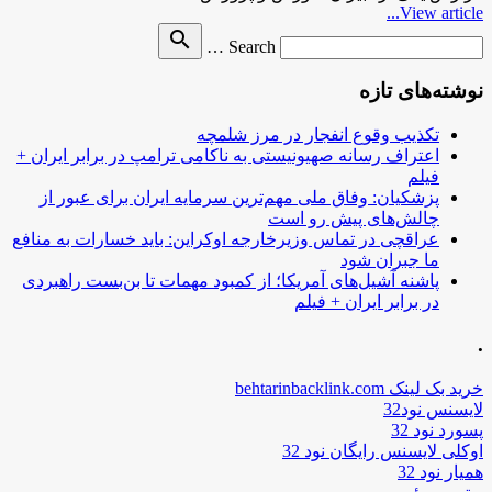
View article...
Search
search
Search …
for
نوشته‌های تازه
تکذیب وقوع انفجار در مرز شلمچه
اعتراف رسانه صهیونیستی به ناکامی ترامپ در برابر ایران +
فیلم
پزشکیان: وفاق ملی مهم‌ترین سرمایه ایران برای عبور از
چالش‌های پیش رو است
عراقچی در تماس وزیرخارجه اوکراین: باید خسارات به منافع
ما جبران شود
پاشنه آشیل‌های آمریکا؛ از کمبود مهمات تا بن‌بست راهبردی
در برابر ایران + فیلم
.
خرید بک لینک behtarinbacklink.com
لایسنس نود32
پسورد نود 32
اوکلی لایسنس رایگان نود 32
همیار نود 32