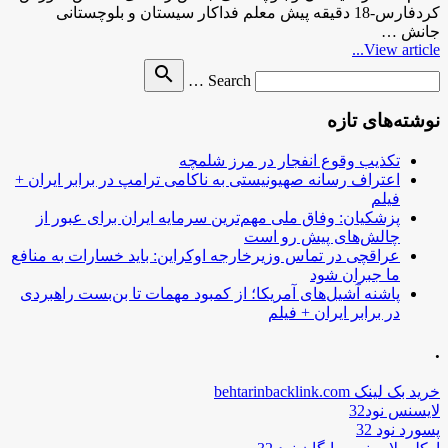
کردفارس-18 دقیقه پیش معلم فداکار سیستان و بلوچستانی
جانش …
View article...
Search
search
Search …
for
نوشته‌های تازه
تکذیب وقوع انفجار در مرز شلمچه
اعتراف رسانه صهیونیستی به ناکامی ترامپ در برابر ایران +
فیلم
پزشکیان: وفاق ملی مهم‌ترین سرمایه ایران برای عبور از
چالش‌های پیش رو است
عراقچی در تماس وزیرخارجه اوکراین: باید خسارات به منافع
ما جبران شود
پاشنه آشیل‌های آمریکا؛ از کمبود مهمات تا بن‌بست راهبردی
در برابر ایران + فیلم
.
خرید بک لینک behtarinbacklink.com
لایسنس نود32
پسورد نود 32