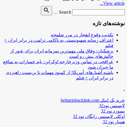
View article...
Search
search
Search …
for
نوشته‌های تازه
تکذیب وقوع انفجار در مرز شلمچه
اعتراف رسانه صهیونیستی به ناکامی ترامپ در برابر ایران +
فیلم
پزشکیان: وفاق ملی مهم‌ترین سرمایه ایران برای عبور از
چالش‌های پیش رو است
عراقچی در تماس وزیرخارجه اوکراین: باید خسارات به منافع
ما جبران شود
پاشنه آشیل‌های آمریکا؛ از کمبود مهمات تا بن‌بست راهبردی
در برابر ایران + فیلم
.
خرید بک لینک behtarinbacklink.com
لایسنس نود32
پسورد نود 32
اوکلی لایسنس رایگان نود 32
همیار نود 32