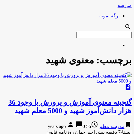
مدرسه
برگه نمونه
search
برچسب:
معنوی شهید
description
گنجینه معنوی آموزش و پرورش با وجود 36
هزار دانش‌آموز شهید و 5000 معلم شهید
person
chat_bubble
access_time
bookmark
مدرسه معلم
56 years ago
0
ایسنا-7 دقیقه پیش اخبر جهان روزنامه قانون