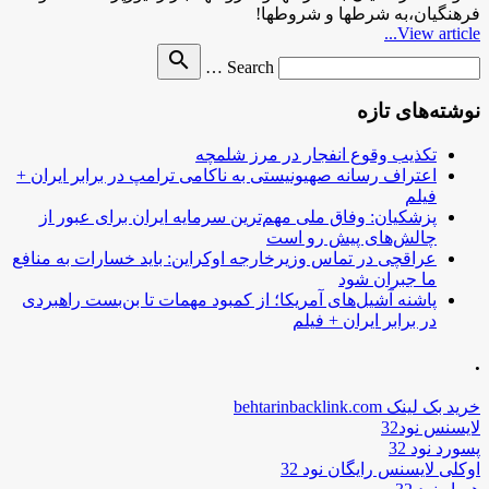
فرهنگیان،به شرطها و شروطها!
View article...
Search
search
Search …
for
نوشته‌های تازه
تکذیب وقوع انفجار در مرز شلمچه
اعتراف رسانه صهیونیستی به ناکامی ترامپ در برابر ایران +
فیلم
پزشکیان: وفاق ملی مهم‌ترین سرمایه ایران برای عبور از
چالش‌های پیش رو است
عراقچی در تماس وزیرخارجه اوکراین: باید خسارات به منافع
ما جبران شود
پاشنه آشیل‌های آمریکا؛ از کمبود مهمات تا بن‌بست راهبردی
در برابر ایران + فیلم
.
خرید بک لینک behtarinbacklink.com
لایسنس نود32
پسورد نود 32
اوکلی لایسنس رایگان نود 32