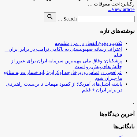
رکناپرداخت معوقات …
View article...
Search
search
Search …
for
نوشته‌های تازه
تکذیب وقوع انفجار در مرز شلمچه
اعتراف رسانه صهیونیستی به ناکامی ترامپ در برابر ایران +
فیلم
پزشکیان: وفاق ملی مهم‌ترین سرمایه ایران برای عبور از
چالش‌های پیش رو است
عراقچی در تماس وزیرخارجه اوکراین: باید خسارات به منافع
ما جبران شود
پاشنه آشیل‌های آمریکا؛ از کمبود مهمات تا بن‌بست راهبردی
در برابر ایران + فیلم
.
آخرین دیدگاه‌ها
بایگانی‌ها