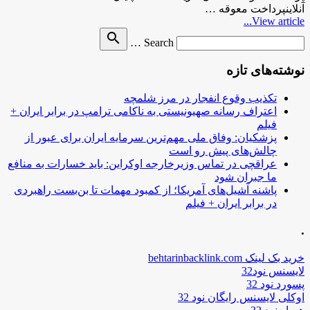
آنلاینپرداخت معوقه …
View article...
Search
search
Search …
for
نوشته‌های تازه
تکذیب وقوع انفجار در مرز شلمچه
اعتراف رسانه صهیونیستی به ناکامی ترامپ در برابر ایران +
فیلم
پزشکیان: وفاق ملی مهم‌ترین سرمایه ایران برای عبور از
چالش‌های پیش رو است
عراقچی در تماس وزیرخارجه اوکراین: باید خسارات به منافع
ما جبران شود
پاشنه آشیل‌های آمریکا؛ از کمبود مهمات تا بن‌بست راهبردی
در برابر ایران + فیلم
.
خرید بک لینک behtarinbacklink.com
لایسنس نود32
پسورد نود 32
اوکلی لایسنس رایگان نود 32