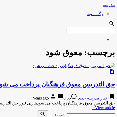
مدرسه
برگه نمونه
search
برچسب:
معوق شود
description
حق‌ التدریس معوق فرهنگیان پرداخت می شو
person
chat_bubble
access_time
bookmark
اخبار مدرسه جدید
56 years ago
0
حق‌ التدریس معوق فرهنگیان پرداخت می شودهارپی نیوز حق‌ التدری
View article...
Search
search
Search …
for