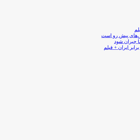
لم
لش‌های پیش رو است
ا جبران شود
رابر ایران + فیلم