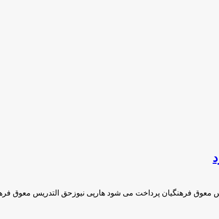
د
س معوق فرهنگیان پرداخت می شود هارپی نیوزحق‌ التدریس معوق فره