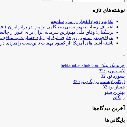
نوشته‌های تازه
تکذیب وقوع انفجار در مرز شلمچه
اعتراف رسانه صهیونیستی به ناکامی ترامپ در برابر ایران + فی
پزشکیان: وفاق ملی مهم‌ترین سرمایه ایران برای عبور از چا
عراقچی در تماس وزیرخارجه اوکراین: باید خسارات به منافع م
پاشنه آشیل‌های آمریکا؛ از کمبود مهمات تا بن‌بست راهبردی در ب
.
خرید بک لینک behtarinbacklink.com
لایسنس نود32
پسورد نود 32
اوکلی لایسنس رایگان نود 32
همیار نود 32
بهترین سئو
رایگان
آخرین دیدگاه‌ها
بایگانی‌ها