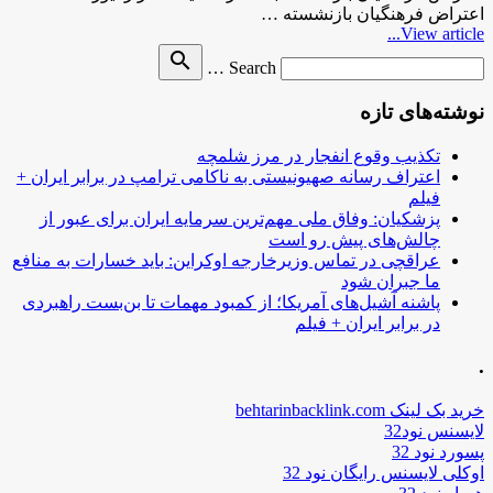
اعتراض فرهنگیان بازنشسته …
View article...
Search
search
Search …
for
نوشته‌های تازه
تکذیب وقوع انفجار در مرز شلمچه
اعتراف رسانه صهیونیستی به ناکامی ترامپ در برابر ایران +
فیلم
پزشکیان: وفاق ملی مهم‌ترین سرمایه ایران برای عبور از
چالش‌های پیش رو است
عراقچی در تماس وزیرخارجه اوکراین: باید خسارات به منافع
ما جبران شود
پاشنه آشیل‌های آمریکا؛ از کمبود مهمات تا بن‌بست راهبردی
در برابر ایران + فیلم
.
خرید بک لینک behtarinbacklink.com
لایسنس نود32
پسورد نود 32
اوکلی لایسنس رایگان نود 32