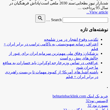
شدبازار نیوز بطحایی:سند 2030 ملغی است/پاداش فرهنگیان در
سال 95 پرداخت …
View article...
Search
search
Search …
for
نوشته‌های تازه
تکذیب وقوع انفجار در مرز شلمچه
اعتراف رسانه صهیونیستی به ناکامی ترامپ در برابر ایران +
فیلم
پزشکیان: وفاق ملی مهم‌ترین سرمایه ایران برای عبور از
چالش‌های پیش رو است
عراقچی در تماس وزیرخارجه اوکراین: باید خسارات به منافع
ما جبران شود
پاشنه آشیل‌های آمریکا؛ از کمبود مهمات تا بن‌بست راهبردی
در برابر ایران + فیلم
.
خرید بک لینک behtarinbacklink.com
لایسنس نود32
پسورد نود 32