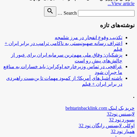
View article...
Search
search
Search …
for
نوشته‌های تازه
تکذیب وقوع انفجار در مرز شلمچه
اعتراف رسانه صهیونیستی به ناکامی ترامپ در برابر ایران +
فیلم
پزشکیان: وفاق ملی مهم‌ترین سرمایه ایران برای عبور از
چالش‌های پیش رو است
عراقچی در تماس وزیرخارجه اوکراین: باید خسارات به منافع
ما جبران شود
پاشنه آشیل‌های آمریکا؛ از کمبود مهمات تا بن‌بست راهبردی
در برابر ایران + فیلم
.
خرید بک لینک behtarinbacklink.com
لایسنس نود32
پسورد نود 32
اوکلی لایسنس رایگان نود 32
همیار نود 32