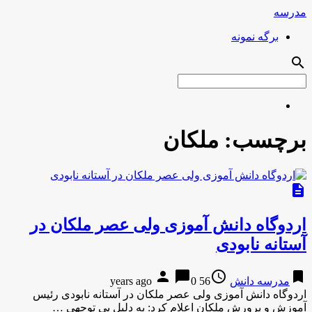
مدرسه
برگه نمونه
search
برچسب:
ملکان
description
اردوگاه دانش آموزی ولی عصر ملکان در
آستانه نابودی
person
chat_bubble
access_time
bookmark
مدرسه دانش
56 years ago
0
اردوگاه دانش آموزی ولی عصر ملکان در آستانه نابودی رئیس
آموزش و پرورش ملکان اعلام کرد: به دلیل بی توجهی …