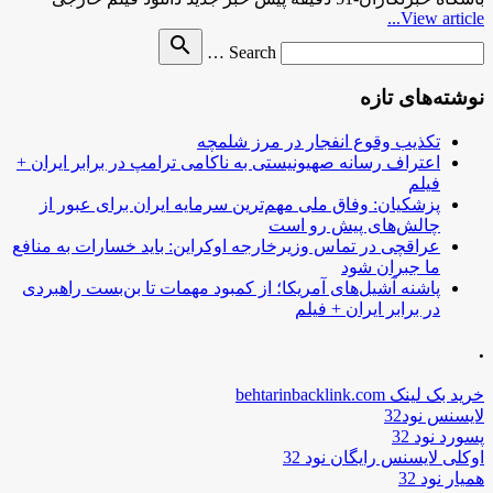
View article...
Search
search
Search …
for
نوشته‌های تازه
تکذیب وقوع انفجار در مرز شلمچه
اعتراف رسانه صهیونیستی به ناکامی ترامپ در برابر ایران +
فیلم
پزشکیان: وفاق ملی مهم‌ترین سرمایه ایران برای عبور از
چالش‌های پیش رو است
عراقچی در تماس وزیرخارجه اوکراین: باید خسارات به منافع
ما جبران شود
پاشنه آشیل‌های آمریکا؛ از کمبود مهمات تا بن‌بست راهبردی
در برابر ایران + فیلم
.
خرید بک لینک behtarinbacklink.com
لایسنس نود32
پسورد نود 32
اوکلی لایسنس رایگان نود 32
همیار نود 32