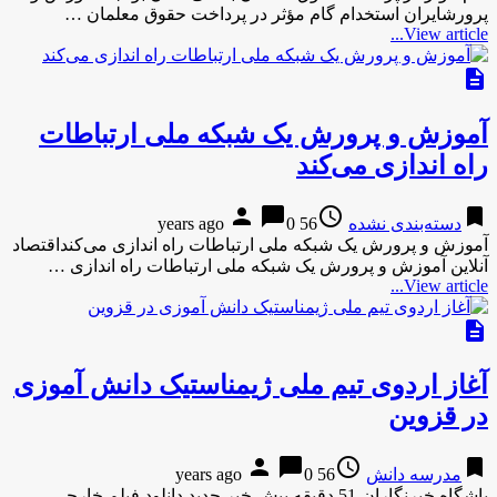
پرورشایران استخدام گام مؤثر در پرداخت حقوق معلمان …
View article...
description
آموزش و پرورش یک شبکه ملی ارتباطات
راه اندازی می‌کند
person
chat_bubble
access_time
bookmark
دسته‌بندی نشده
56 years ago
0
آموزش و پرورش یک شبکه ملی ارتباطات راه اندازی می‌کنداقتصاد
آنلاین آموزش و پرورش یک شبکه ملی ارتباطات راه اندازی …
View article...
description
آغاز اردوی تیم ملی ژیمناستیک دانش آموزی
در قزوین
person
chat_bubble
access_time
bookmark
مدرسه دانش
56 years ago
0
باشگاه خبرنگاران-51 دقیقه پیش خبر جدید دانلود فیلم خارجی