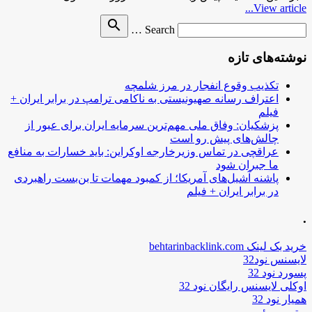
View article...
Search
search
Search …
for
نوشته‌های تازه
تکذیب وقوع انفجار در مرز شلمچه
اعتراف رسانه صهیونیستی به ناکامی ترامپ در برابر ایران +
فیلم
پزشکیان: وفاق ملی مهم‌ترین سرمایه ایران برای عبور از
چالش‌های پیش رو است
عراقچی در تماس وزیرخارجه اوکراین: باید خسارات به منافع
ما جبران شود
پاشنه آشیل‌های آمریکا؛ از کمبود مهمات تا بن‌بست راهبردی
در برابر ایران + فیلم
.
خرید بک لینک behtarinbacklink.com
لایسنس نود32
پسورد نود 32
اوکلی لایسنس رایگان نود 32
همیار نود 32