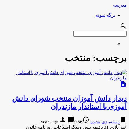
مدرسه
برگه نمونه
search
برچسب:
منتخب
description
دیدار دانش آموزان منتخب شورای دانش
آموزی با استاندار مازندران
person
chat_bubble
access_time
bookmark
دسته‌بندی نشده
56 years ago
0
خبرآنلاین-31 دقیقه پیش وبلاگ اطلاعات روزنامه قانون