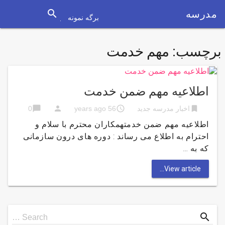
search
مدرسه
برگه نمونه
برچسب:
مهم خدمت
اطلاعیه مهم ضمن خدمت
chat_bubble
person
access_time
bookmark
اخبار مدرسه جدید
56 years ago
0
اطلاعیه مهم ضمن خدمتهمکاران محترم با سلام و
احترام ​به اطلاع می رساند : دوره های درون سازمانی
که به …
View article...
Search
search
Search …
for