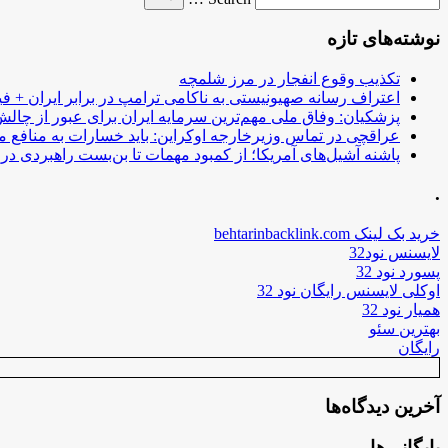
for
نوشته‌های تازه
تکذیب وقوع انفجار در مرز شلمچه
اعتراف رسانه صهیونیستی به ناکامی ترامپ در برابر ایران + فی
پزشکیان: وفاق ملی مهم‌ترین سرمایه ایران برای عبور از چا
عراقچی در تماس وزیرخارجه اوکراین: باید خسارات به منافع م
پاشنه آشیل‌های آمریکا؛ از کمبود مهمات تا بن‌بست راهبردی در ب
.
خرید بک لینک behtarinbacklink.com
لایسنس نود32
پسورد نود 32
اوکلی لایسنس رایگان نود 32
همیار نود 32
بهترین سئو
رایگان
آخرین دیدگاه‌ها
بایگانی‌ها