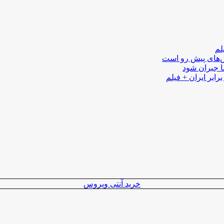
لم
لش‌های پیش رو است
ا جبران شود
رابر ایران + فیلم
خرید آنتی ویروس