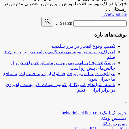
+جزئیاتفرتاک نیوز موافقت آموزش و پرورش با تعطیلی مدارس در
زمستان …
View article...
Search
search
Search …
for
نوشته‌های تازه
تکذیب وقوع انفجار در مرز شلمچه
اعتراف رسانه صهیونیستی به ناکامی ترامپ در برابر ایران +
فیلم
پزشکیان: وفاق ملی مهم‌ترین سرمایه ایران برای عبور از
چالش‌های پیش رو است
عراقچی در تماس وزیرخارجه اوکراین: باید خسارات به منافع
ما جبران شود
پاشنه آشیل‌های آمریکا؛ از کمبود مهمات تا بن‌بست راهبردی
در برابر ایران + فیلم
.
خرید بک لینک behtarinbacklink.com
لایسنس نود32
پسورد نود 32