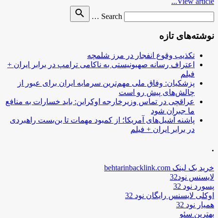
View article...
Search
search
Search …
for
نوشته‌های تازه
تکذیب وقوع انفجار در مرز شلمچه
اعتراف رسانه صهیونیستی به ناکامی ترامپ در برابر ایران +
فیلم
پزشکیان: وفاق ملی مهم‌ترین سرمایه ایران برای عبور از
چالش‌های پیش رو است
عراقچی در تماس وزیرخارجه اوکراین: باید خسارات به منافع
ما جبران شود
پاشنه آشیل‌های آمریکا؛ از کمبود مهمات تا بن‌بست راهبردی
در برابر ایران + فیلم
.
خرید بک لینک behtarinbacklink.com
لایسنس نود32
پسورد نود 32
اوکلی لایسنس رایگان نود 32
همیار نود 32
بهترین سئو