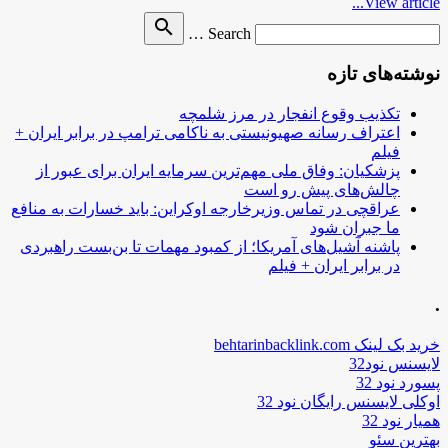
View article...
Search
search
Search …
for
نوشته‌های تازه
تکذیب وقوع انفجار در مرز شلمچه
اعتراف رسانه صهیونیستی به ناکامی ترامپ در برابر ایران +
فیلم
پزشکیان: وفاق ملی مهم‌ترین سرمایه ایران برای عبور از
چالش‌های پیش رو است
عراقچی در تماس وزیرخارجه اوکراین: باید خسارات به منافع
ما جبران شود
پاشنه آشیل‌های آمریکا؛ از کمبود مهمات تا بن‌بست راهبردی
در برابر ایران + فیلم
.
خرید بک لینک behtarinbacklink.com
لایسنس نود32
پسورد نود 32
اوکلی لایسنس رایگان نود 32
همیار نود 32
بهترین سئو