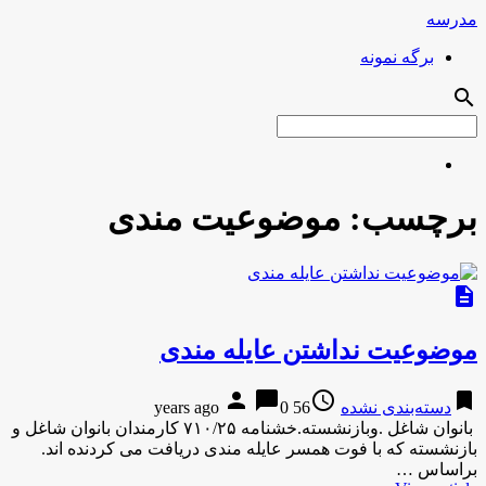
مدرسه
برگه نمونه
search
برچسب:
موضوعیت مندی
description
موضوعیت نداشتن عایله مندی
person
chat_bubble
access_time
bookmark
دسته‌بندی نشده
56 years ago
0
بانوان شاغل .وبازنشسته.خشنامه ۷۱۰/۲۵ کارمندان بانوان شاغل و
بازنشسته که با فوت همسر عایله مندی دریافت می کردنده اند.
براساس …