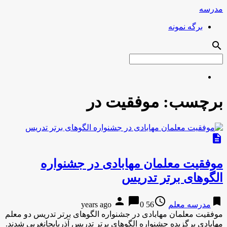
مدرسه
برگه نمونه
search
برچسب:
موفقیت در
description
موفقیت معلمان مهابادی در جشنواره
الگوهای برتر تدریس
person
chat_bubble
access_time
bookmark
مدرسه معلم
56 years ago
0
موفقیت معلمان مهابادی در جشنواره الگوهای برتر تدریس دو معلم
مهابادی برگزیده جشنواره الگوهای برتر تدریس آذربایجانغربی شدند.