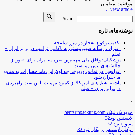
موفقیت معلمان …
View article...
Search
search
Search …
for
نوشته‌های تازه
تکذیب وقوع انفجار در مرز شلمچه
اعتراف رسانه صهیونیستی به ناکامی ترامپ در برابر ایران +
فیلم
پزشکیان: وفاق ملی مهم‌ترین سرمایه ایران برای عبور از
چالش‌های پیش رو است
عراقچی در تماس وزیرخارجه اوکراین: باید خسارات به منافع
ما جبران شود
پاشنه آشیل‌های آمریکا؛ از کمبود مهمات تا بن‌بست راهبردی
در برابر ایران + فیلم
.
خرید بک لینک behtarinbacklink.com
لایسنس نود32
پسورد نود 32
اوکلی لایسنس رایگان نود 32