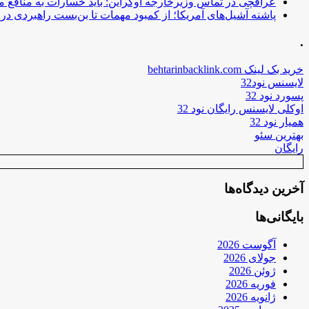
عراقچی در تماس وزیرخارجه اوکراین: باید خسارات به منافع م
پاشنه آشیل‌های آمریکا؛ از کمبود مهمات تا بن‌بست راهبردی در ب
.
خرید بک لینک behtarinbacklink.com
لایسنس نود32
پسورد نود 32
اوکلی لایسنس رایگان نود 32
همیار نود 32
بهترین سئو
رایگان
آخرین دیدگاه‌ها
بایگانی‌ها
آگوست 2026
جولای 2026
ژوئن 2026
فوریه 2026
ژانویه 2026