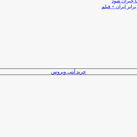
ا جبران شود
رابر ایران + فیلم
خرید آنتی ویروس