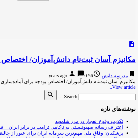
description
مکانیزم آسان ثبت‌نام دانش‌آموزان/ اختصاص 
person
chat_bubble
access_time
bookmark
مدرسه دانش
56 years ago
0
مکانیزم آسان ثبت‌نام دانش‌آموزان/ اختصاص بودجه برای آماده‌ساز
View article...
Search
search
Search …
for
نوشته‌های تازه
تکذیب وقوع انفجار در مرز شلمچه
اعتراف رسانه صهیونیستی به ناکامی ترامپ در برابر ایران + فی
پزشکیان: وفاق ملی مهم‌ترین سرمایه ایران برای عبور از چا