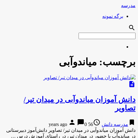
مدرسه
برگه نمونه
search
برچسب:
میاندوآبی
description
دانش آموزان میاندوآبی در میدان تیر/
تصاویر
person
chat_bubble
access_time
bookmark
مدرسه دانش
56 years ago
0
دانش آموزان میاندوآبی در میدان تیر/ تصاویر دانش‌آموز دبیرستانی
در میاندوآب با حضور در میدان تیر، در راستای آموزش درس …