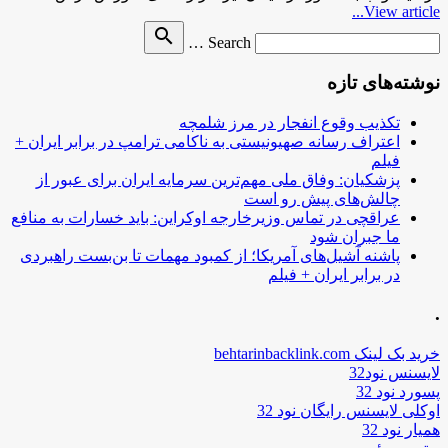
View article...
Search
search
Search …
for
نوشته‌های تازه
تکذیب وقوع انفجار در مرز شلمچه
اعتراف رسانه صهیونیستی به ناکامی ترامپ در برابر ایران +
فیلم
پزشکیان: وفاق ملی مهم‌ترین سرمایه ایران برای عبور از
چالش‌های پیش رو است
عراقچی در تماس وزیرخارجه اوکراین: باید خسارات به منافع
ما جبران شود
پاشنه آشیل‌های آمریکا؛ از کمبود مهمات تا بن‌بست راهبردی
در برابر ایران + فیلم
.
خرید بک لینک behtarinbacklink.com
لایسنس نود32
پسورد نود 32
اوکلی لایسنس رایگان نود 32
همیار نود 32