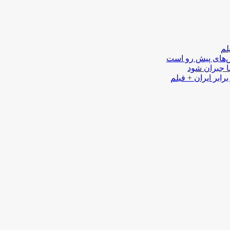
لم
لش‌های پیش رو است
ا جبران شود
رابر ایران + فیلم