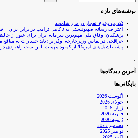
نوشته‌های تازه
تکذیب وقوع انفجار در مرز شلمچه
اعتراف رسانه صهیونیستی به ناکامی ترامپ در برابر ایران + فی
پزشکیان: وفاق ملی مهم‌ترین سرمایه ایران برای عبور از چا
عراقچی در تماس وزیرخارجه اوکراین: باید خسارات به منافع م
پاشنه آشیل‌های آمریکا؛ از کمبود مهمات تا بن‌بست راهبردی در ب
.
آخرین دیدگاه‌ها
بایگانی‌ها
آگوست 2026
جولای 2026
ژوئن 2026
فوریه 2026
ژانویه 2026
دسامبر 2025
نوامبر 2025
اکتبر 2025