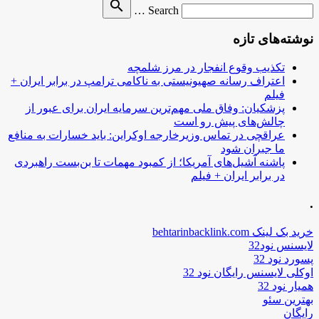
Search
search
Search …
for
نوشته‌های تازه
تکذیب وقوع انفجار در مرز شلمچه
اعتراف رسانه صهیونیستی به ناکامی ترامپ در برابر ایران +
فیلم
پزشکیان: وفاق ملی مهم‌ترین سرمایه ایران برای عبور از
چالش‌های پیش رو است
عراقچی در تماس وزیرخارجه اوکراین: باید خسارات به منافع
ما جبران شود
پاشنه آشیل‌های آمریکا؛ از کمبود مهمات تا بن‌بست راهبردی
در برابر ایران + فیلم
.
خرید بک لینک behtarinbacklink.com
لایسنس نود32
پسورد نود 32
اوکلی لایسنس رایگان نود 32
همیار نود 32
بهترین سئو
رایگان