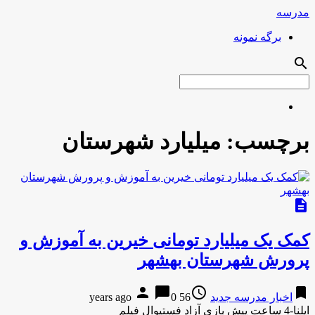
مدرسه
برگه نمونه
search
برچسب:
میلیارد شهرستان
description
کمک یک میلیارد تومانی خیرین به آموزش و
پرورش شهرستان بهشهر
person
chat_bubble
access_time
bookmark
اخبار مدرسه جدید
56 years ago
0
ایلنا-4 ساعت پیش بازی آزاد فستیوال فیلم