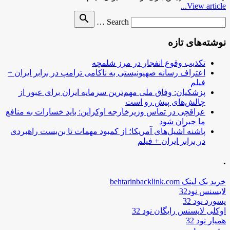
View article...
Search
search
Search …
for
نوشته‌های تازه
تکذیب وقوع انفجار در مرز شلمچه
اعتراف رسانه صهیونیستی به ناکامی ترامپ در برابر ایران +
فیلم
پزشکیان: وفاق ملی مهم‌ترین سرمایه ایران برای عبور از
چالش‌های پیش رو است
عراقچی در تماس وزیرخارجه اوکراین: باید خسارات به منافع
ما جبران شود
پاشنه آشیل‌های آمریکا؛ از کمبود مهمات تا بن‌بست راهبردی
در برابر ایران + فیلم
.
خرید بک لینک behtarinbacklink.com
لایسنس نود32
پسورد نود 32
اوکلی لایسنس رایگان نود 32
همیار نود 32