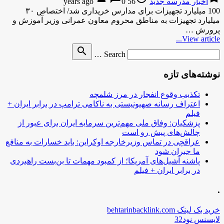
اخبار مدرسه جدید
56 years ago
0
100 میلیارد تجهیزات برای مدارس خریداری شد/ اختصاص ۳۰
میلیارد تجهیزات به مناطق محروم معاون عمرانی وزیر آموزش و
پرورش …
View article...
Search
search
Search …
for
نوشته‌های تازه
تکذیب وقوع انفجار در مرز شلمچه
اعتراف رسانه صهیونیستی به ناکامی ترامپ در برابر ایران +
فیلم
پزشکیان: وفاق ملی مهم‌ترین سرمایه ایران برای عبور از
چالش‌های پیش رو است
عراقچی در تماس وزیرخارجه اوکراین: باید خسارات به منافع
ما جبران شود
پاشنه آشیل‌های آمریکا؛ از کمبود مهمات تا بن‌بست راهبردی
در برابر ایران + فیلم
.
خرید بک لینک behtarinbacklink.com
لایسنس نود32