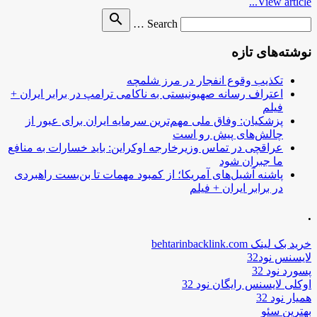
View article...
Search
search
Search …
for
نوشته‌های تازه
تکذیب وقوع انفجار در مرز شلمچه
اعتراف رسانه صهیونیستی به ناکامی ترامپ در برابر ایران +
فیلم
پزشکیان: وفاق ملی مهم‌ترین سرمایه ایران برای عبور از
چالش‌های پیش رو است
عراقچی در تماس وزیرخارجه اوکراین: باید خسارات به منافع
ما جبران شود
پاشنه آشیل‌های آمریکا؛ از کمبود مهمات تا بن‌بست راهبردی
در برابر ایران + فیلم
.
خرید بک لینک behtarinbacklink.com
لایسنس نود32
پسورد نود 32
اوکلی لایسنس رایگان نود 32
همیار نود 32
بهترین سئو