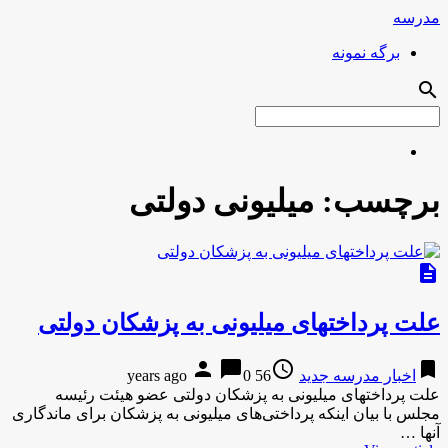
مدرسه
برگه نمونه
search
برچسب:
میلیونی دولتی
description
علت پرداختهای‌ میلیونی به‌ پزشکان دولتی
person
chat_bubble
access_time
bookmark
اخبار مدرسه جدید
56 years ago
0
علت پرداختهای‌ میلیونی به‌ پزشکان دولتی عضو هیئت رئیسه
مجلس با بیان اینکه پرداختی‌های میلیونی به پزشکان برای ماندگاری
آنها …