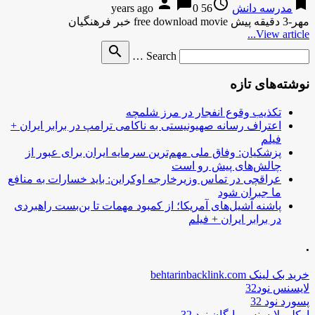
person
chat_bubble
access_time
bookmark
مدرسه دانش
56 years ago
0
مهر-3 دقیقه پیش free download movie خبر فرهنگیان
View article...
Search
search
Search …
for
نوشته‌های تازه
تکذیب وقوع انفجار در مرز شلمچه
اعتراف رسانه صهیونیستی به ناکامی ترامپ در برابر ایران +
فیلم
پزشکیان: وفاق ملی مهم‌ترین سرمایه ایران برای عبور از
چالش‌های پیش رو است
عراقچی در تماس وزیرخارجه اوکراین: باید خسارات به منافع
ما جبران شود
پاشنه آشیل‌های آمریکا؛ از کمبود مهمات تا بن‌بست راهبردی
در برابر ایران + فیلم
.
خرید بک لینک behtarinbacklink.com
لایسنس نود32
پسورد نود 32
اوکلی لایسنس رایگان نود 32