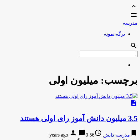
expand_less

مدرسه
برگه نمونه
search
برچسب:
میلیون اولی
description
3.5 میلیون دانش آموز رای اولی هستند
person
chat_bubble
access_time
bookmark
مدرسه دانش
56 years ago
0