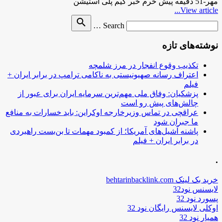
مهر-51 دقیقه پیش خرم خبر گیم پلی استیشن
View article...
Search
search
Search …
for
نوشته‌های تازه
تکذیب وقوع انفجار در مرز شلمچه
اعتراف رسانه صهیونیستی به ناکامی ترامپ در برابر ایران +
فیلم
پزشکیان: وفاق ملی مهم‌ترین سرمایه ایران برای عبور از
چالش‌های پیش رو است
عراقچی در تماس وزیرخارجه اوکراین: باید خسارات به منافع
ما جبران شود
پاشنه آشیل‌های آمریکا؛ از کمبود مهمات تا بن‌بست راهبردی
در برابر ایران + فیلم
.
خرید بک لینک behtarinbacklink.com
لایسنس نود32
پسورد نود 32
اوکلی لایسنس رایگان نود 32
همیار نود 32