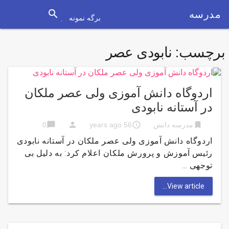
search
مدرسه
برگه نمونه
برچسب:
نابودی عصر
اردوگاه دانش آموزی ولی عصر ملکان
در آستانه نابودی
chat_bubble
person
access_time
bookmark
مدرسه دانش
56 years ago
0
اردوگاه دانش آموزی ولی عصر ملکان در آستانه نابودی
رئیس آموزش و پرورش ملکان اعلام کرد: به دلیل بی
توجهی …
View article...