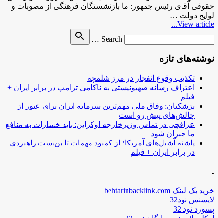
حقوقی آقای رئیس جمهور: ما بازنشستگان فرهنگی از مصوبات و
لوایح دولت …
View article...
Search
search
Search …
for
نوشته‌های تازه
تکذیب وقوع انفجار در مرز شلمچه
اعتراف رسانه صهیونیستی به ناکامی ترامپ در برابر ایران +
فیلم
پزشکیان: وفاق ملی مهم‌ترین سرمایه ایران برای عبور از
چالش‌های پیش رو است
عراقچی در تماس وزیرخارجه اوکراین: باید خسارات به منافع
ما جبران شود
پاشنه آشیل‌های آمریکا؛ از کمبود مهمات تا بن‌بست راهبردی
در برابر ایران + فیلم
.
خرید بک لینک behtarinbacklink.com
لایسنس نود32
پسورد نود 32