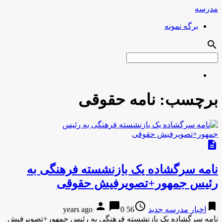
مدرسه
برگه نمونه
search
برچسب:
نامه حقوقی
description
نامه سرگشاده یک بازنشسته فرهنگی به
رئیس جمهور+تصویرفیش حقوقی
person
chat_bubble
access_time
bookmark
اخبار مدرسه جدید
56 years ago
0
نامه سرگشاده یک بازنشسته فرهنگی به رئیس جمهور+تصویرفیش