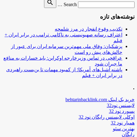
Search
search
Search …
for
نوشته‌های تازه
تکذیب وقوع انفجار در مرز شلمچه
اعتراف رسانه صهیونیستی به ناکامی ترامپ در برابر ایران +
فیلم
پزشکیان: وفاق ملی مهم‌ترین سرمایه ایران برای عبور از
چالش‌های پیش رو است
عراقچی در تماس وزیرخارجه اوکراین: باید خسارات به منافع
ما جبران شود
پاشنه آشیل‌های آمریکا؛ از کمبود مهمات تا بن‌بست راهبردی
در برابر ایران + فیلم
.
خرید بک لینک behtarinbacklink.com
لایسنس نود32
پسورد نود 32
اوکلی لایسنس رایگان نود 32
همیار نود 32
بهترین سئو
رایگان