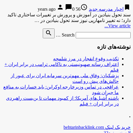
person
chat_bubble
access_time
bookmark
اخبار مدرسه جدید
56 years ago
0
سند تحول بنیادین در آموزش و پرورش بر تغییرات ساختاری تاکید
دارد؛ نه تغییر نامهارپی نیوز سند تحول بنیادین در …
View article...
Search
search
Search …
for
نوشته‌های تازه
تکذیب وقوع انفجار در مرز شلمچه
اعتراف رسانه صهیونیستی به ناکامی ترامپ در برابر ایران +
فیلم
پزشکیان: وفاق ملی مهم‌ترین سرمایه ایران برای عبور از
چالش‌های پیش رو است
عراقچی در تماس وزیرخارجه اوکراین: باید خسارات به منافع
ما جبران شود
پاشنه آشیل‌های آمریکا؛ از کمبود مهمات تا بن‌بست راهبردی
در برابر ایران + فیلم
.
خرید بک لینک behtarinbacklink.com
لایسنس نود32