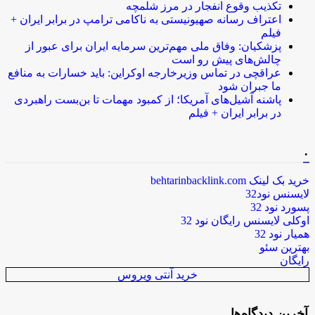
تکذیب وقوع انفجار در مرز شلمچه
اعتراف رسانه صهیونیستی به ناکامی ترامپ در برابر ایران +
فیلم
پزشکیان: وفاق ملی مهم‌ترین سرمایه ایران برای عبور از
چالش‌های پیش رو است
عراقچی در تماس وزیرخارجه اوکراین: باید خسارات به منافع
ما جبران شود
پاشنه آشیل‌های آمریکا؛ از کمبود مهمات تا بن‌بست راهبردی
در برابر ایران + فیلم
.
خرید بک لینک behtarinbacklink.com
لایسنس نود32
پسورد نود 32
اوکلی لایسنس رایگان نود 32
همیار نود 32
بهترین سئو
رایگان
خرید آنتی ویروس
آخرین دیدگاه‌ها