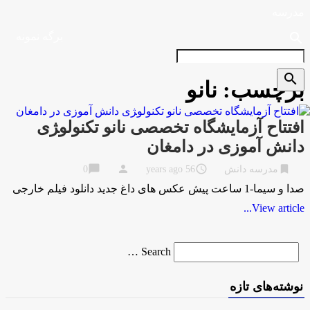
مدرسه
search
برگه نمونه
search
برچسب:
نانو
افتتاح آزمایشگاه تخصصی نانو تکنولو‍ژی
دانش آموزی در دامغان
chat_bubble
person
access_time
bookmark
مدرسه دانش
56 years ago
0
صدا و سیما-1 ساعت پیش عکس های داغ جدید دانلود فیلم خارجی
View article...
Search
Search …
for
نوشته‌های تازه