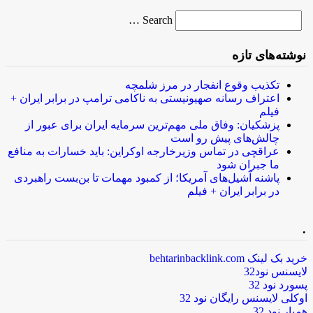
Search
Search …
for
نوشته‌های تازه
تکذیب وقوع انفجار در مرز شلمچه
اعتراف رسانه صهیونیستی به ناکامی ترامپ در برابر ایران +
فیلم
پزشکیان: وفاق ملی مهم‌ترین سرمایه ایران برای عبور از
چالش‌های پیش رو است
عراقچی در تماس وزیرخارجه اوکراین: باید خسارات به منافع
ما جبران شود
پاشنه آشیل‌های آمریکا؛ از کمبود مهمات تا بن‌بست راهبردی
در برابر ایران + فیلم
.
خرید بک لینک behtarinbacklink.com
لایسنس نود32
پسورد نود 32
اوکلی لایسنس رایگان نود 32
همیار نود 32