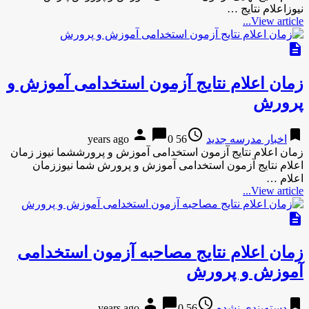
نیوزاعلام نتایج …
View article...
description
زمان اعلام نتایج آزمون استخدامی آموزش و
پرورش
person
chat_bubble
access_time
bookmark
اخبار مدرسه جدید
56 years ago
0
زمان اعلام نتایج آزمون استخدامی آموزش و پرورششما نیوز زمان
اعلام نتایج آزمون استخدامی آموزش و پرورش شما نیوززمان
اعلام …
View article...
description
زمان اعلام نتایج مصاحبه آزمون استخدامی
آموزش و پرورش
person
chat_bubble
access_time
bookmark
دسته‌بندی نشده
56 years ago
0