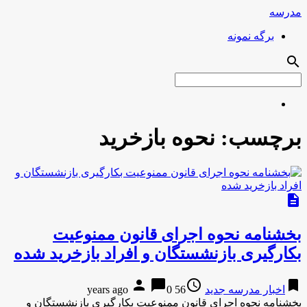
مدرسه
برگه نمونه
search
برچسب:
نحوه بازخرید
description
بخشنامه نحوه اجرای قانون ممنوعیت
بکارگیری بازنشستگان و افراد بازخرید شده
person
chat_bubble
access_time
bookmark
اخبار مدرسه جدید
56 years ago
0
بخشنامه نحوه اجرای قانون ممنوعیت بکارگیری بازنشستگان و