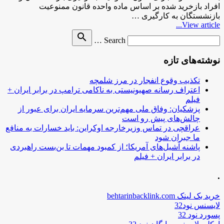
افراد بازخرید شده بر اساس ماده واحده قانون ممنوعیت
بازنشستگان به کارگیری …
View article...
Search
search
Search …
for
نوشته‌های تازه
تکذیب وقوع انفجار در مرز شلمچه
اعتراف رسانه صهیونیستی به ناکامی ترامپ در برابر ایران +
فیلم
پزشکیان: وفاق ملی مهم‌ترین سرمایه ایران برای عبور از
چالش‌های پیش رو است
عراقچی در تماس وزیرخارجه اوکراین: باید خسارات به منافع
ما جبران شود
پاشنه آشیل‌های آمریکا؛ از کمبود مهمات تا بن‌بست راهبردی
در برابر ایران + فیلم
.
خرید بک لینک behtarinbacklink.com
لایسنس نود32
پسورد نود 32