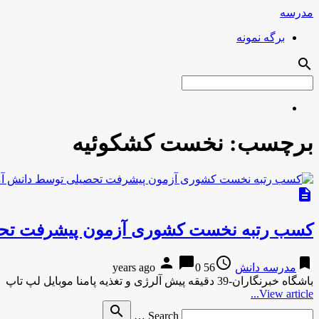
مدرسه
برگه نمونه
search
برچسب:
نخست کشکوئیه
description
کسب رتبه نخست کشوری آزمون پیشرفت تحص
person
chat_bubble
access_time
bookmark
مدرسه دانش
56 years ago
0
باشگاه خبرنگاران-39 دقیقه پیش آلرژی و تغذیه پامنا موبایل لپ تاپ
View article...
Search
search
Search …
for