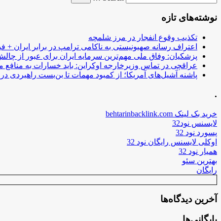
نوشته‌های تازه
تکذیب وقوع انفجار در مرز شلمچه
اعتراف رسانه صهیونیستی به ناکامی ترامپ در برابر ایران + فی
پزشکیان: وفاق ملی مهم‌ترین سرمایه ایران برای عبور از چا
عراقچی در تماس وزیرخارجه اوکراین: باید خسارات به منافع م
پاشنه آشیل‌های آمریکا؛ از کمبود مهمات تا بن‌بست راهبردی در ب
.
خرید بک لینک behtarinbacklink.com
لایسنس نود32
پسورد نود 32
اوکلی لایسنس رایگان نود 32
همیار نود 32
بهترین سئو
رایگان
آخرین دیدگاه‌ها
بایگانی‌ها