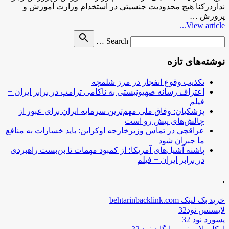
نداردرکنا هیچ محدودیت جنسیتی در استخدام وزارت آموزش و
پرورش …
View article...
Search
search
Search …
for
نوشته‌های تازه
تکذیب وقوع انفجار در مرز شلمچه
اعتراف رسانه صهیونیستی به ناکامی ترامپ در برابر ایران +
فیلم
پزشکیان: وفاق ملی مهم‌ترین سرمایه ایران برای عبور از
چالش‌های پیش رو است
عراقچی در تماس وزیرخارجه اوکراین: باید خسارات به منافع
ما جبران شود
پاشنه آشیل‌های آمریکا؛ از کمبود مهمات تا بن‌بست راهبردی
در برابر ایران + فیلم
.
خرید بک لینک behtarinbacklink.com
لایسنس نود32
پسورد نود 32