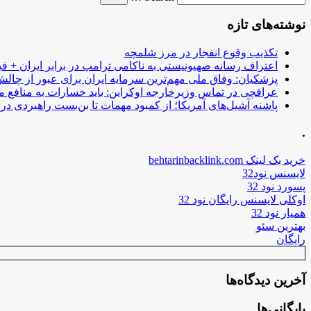
نوشته‌های تازه
تکذیب وقوع انفجار در مرز شلمچه
اعتراف رسانه صهیونیستی به ناکامی ترامپ در برابر ایران + فی
پزشکیان: وفاق ملی مهم‌ترین سرمایه ایران برای عبور از چا
عراقچی در تماس وزیرخارجه اوکراین: باید خسارات به منافع م
پاشنه آشیل‌های آمریکا؛ از کمبود مهمات تا بن‌بست راهبردی در ب
.
خرید بک لینک behtarinbacklink.com
لایسنس نود32
پسورد نود 32
اوکلی لایسنس رایگان نود 32
همیار نود 32
بهترین سئو
رایگان
آخرین دیدگاه‌ها
بایگانی‌ها