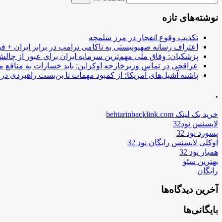
نوشته‌های تازه
تکذیب وقوع انفجار در مرز شلمچه
اعتراف رسانه صهیونیستی به ناکامی ترامپ در برابر ایران + فی
پزشکیان: وفاق ملی مهم‌ترین سرمایه ایران برای عبور از چا
عراقچی در تماس وزیرخارجه اوکراین: باید خسارات به منافع م
پاشنه آشیل‌های آمریکا؛ از کمبود مهمات تا بن‌بست راهبردی در ب
.
خرید بک لینک behtarinbacklink.com
لایسنس نود32
پسورد نود 32
اوکلی لایسنس رایگان نود 32
همیار نود 32
بهترین سئو
رایگان
آخرین دیدگاه‌ها
بایگانی‌ها