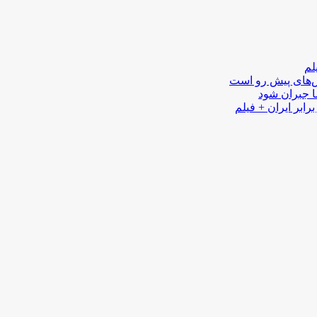
لم
لش‌های پیش رو است
ا جبران شود
رابر ایران + فیلم