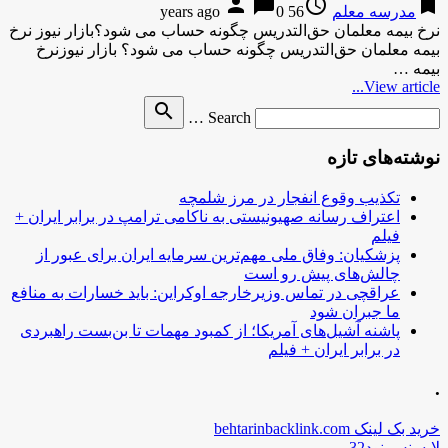
person
chat_bubble
access_time
bookmark
مدرسه معلم
56 years ago
0
نرخ بیمه معلمان حق‌التدریس چگونه حساب می شود؟بازار نیوز نرخ
بیمه معلمان حق‌التدریس چگونه حساب می شود؟ بازار نیوزنرخ
بیمه …
View article...
Search
search
Search …
for
نوشته‌های تازه
تکذیب وقوع انفجار در مرز شلمچه
اعتراف رسانه صهیونیستی به ناکامی ترامپ در برابر ایران +
فیلم
پزشکیان: وفاق ملی مهم‌ترین سرمایه ایران برای عبور از
چالش‌های پیش رو است
عراقچی در تماس وزیرخارجه اوکراین: باید خسارات به منافع
ما جبران شود
پاشنه آشیل‌های آمریکا؛ از کمبود مهمات تا بن‌بست راهبردی
در برابر ایران + فیلم
.
خرید بک لینک behtarinbacklink.com
لایسنس نود32