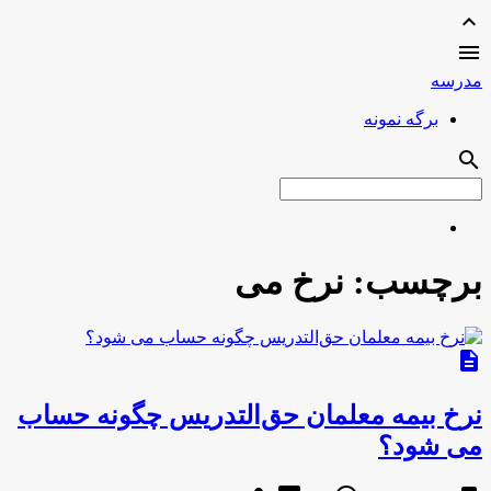
expand_less

مدرسه
برگه نمونه
search
برچسب:
نرخ می
description
نرخ بیمه معلمان حق‌التدریس چگونه حساب
می شود؟