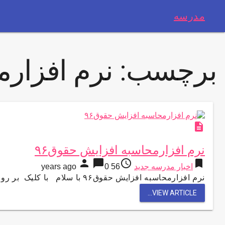
مدرسه
برچسب:
نرم افزارم
description
نرم افزارمحاسبه افزایش حقوق۹۶
person
chat_bubble
access_time
bookmark
اخبار مدرسه جدید
56 years ago
0
نرم افزارمحاسبه افزایش حقوق۹۶ با سلام با کلیک بر روی آدرس زیر میزان تقریبی ده درصد افزایش حقوق ۱۳۹۶ ، …
VIEW ARTICLE...