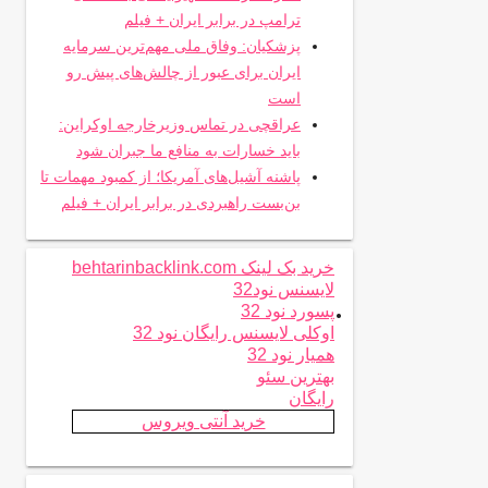
ترامپ در برابر ایران + فیلم
پزشکیان: وفاق ملی مهم‌ترین سرمایه
ایران برای عبور از چالش‌های پیش رو
است
عراقچی در تماس وزیرخارجه اوکراین:
باید خسارات به منافع ما جبران شود
پاشنه آشیل‌های آمریکا؛ از کمبود مهمات تا
بن‌بست راهبردی در برابر ایران + فیلم
خرید بک لینک behtarinbacklink.com
لایسنس نود32
.
پسورد نود 32
اوکلی لایسنس رایگان نود 32
همیار نود 32
بهترین سئو
رایگان
خرید آنتی ویروس