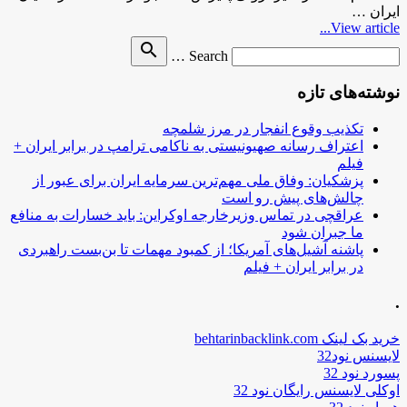
ایران …
View article...
Search
search
Search …
for
نوشته‌های تازه
تکذیب وقوع انفجار در مرز شلمچه
اعتراف رسانه صهیونیستی به ناکامی ترامپ در برابر ایران +
فیلم
پزشکیان: وفاق ملی مهم‌ترین سرمایه ایران برای عبور از
چالش‌های پیش رو است
عراقچی در تماس وزیرخارجه اوکراین: باید خسارات به منافع
ما جبران شود
پاشنه آشیل‌های آمریکا؛ از کمبود مهمات تا بن‌بست راهبردی
در برابر ایران + فیلم
.
خرید بک لینک behtarinbacklink.com
لایسنس نود32
پسورد نود 32
اوکلی لایسنس رایگان نود 32