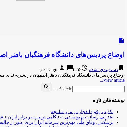
description
اوضاع پردیس‌های دانشگاه فرهنگیان باهنر ا
person
chat_bubble
access_time
bookmark
دسته‌بندی نشده
56 years ago
0
اوضاع پردیس‌های دانشگاه فرهنگیان باهنر اصفهان در نشریه ندای مع
View article...
Search
search
Search …
for
نوشته‌های تازه
تکذیب وقوع انفجار در مرز شلمچه
اعتراف رسانه صهیونیستی به ناکامی ترامپ در برابر ایران + فی
پزشکیان: وفاق ملی مهم‌ترین سرمایه ایران برای عبور از چا