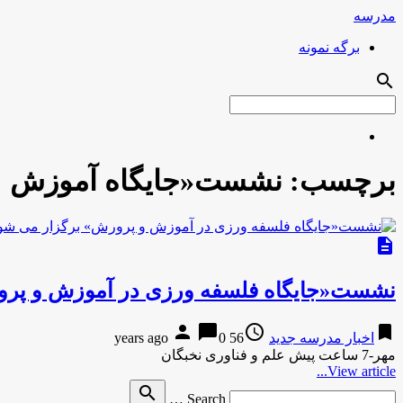
مدرسه
برگه نمونه
search
برچسب:
نشست«جایگاه آموزش
description
نشست«جایگاه فلسفه ورزی در آموزش و پرو
person
chat_bubble
access_time
bookmark
اخبار مدرسه جدید
56 years ago
0
مهر-7 ساعت پیش علم و فناوری نخبگان
View article...
Search
search
Search …
for