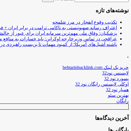
نوشته‌های تازه
تکذیب وقوع انفجار در مرز شلمچه
اعتراف رسانه صهیونیستی به ناکامی ترامپ در برابر ایران + فی
پزشکیان: وفاق ملی مهم‌ترین سرمایه ایران برای عبور از چا
عراقچی در تماس وزیرخارجه اوکراین: باید خسارات به منافع م
پاشنه آشیل‌های آمریکا؛ از کمبود مهمات تا بن‌بست راهبردی در ب
.
خرید بک لینک behtarinbacklink.com
لایسنس نود32
پسورد نود 32
اوکلی لایسنس رایگان نود 32
همیار نود 32
بهترین سئو
رایگان
آخرین دیدگاه‌ها
بایگانی‌ها