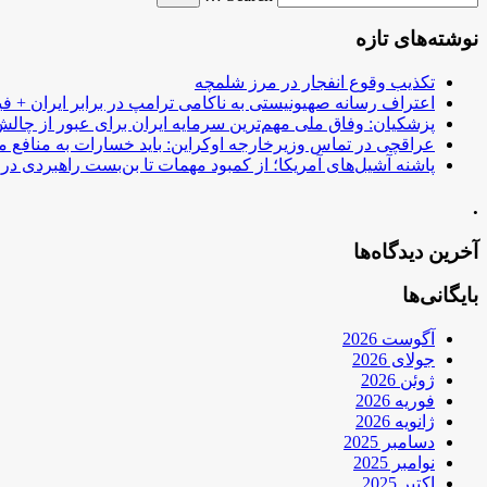
نوشته‌های تازه
تکذیب وقوع انفجار در مرز شلمچه
اعتراف رسانه صهیونیستی به ناکامی ترامپ در برابر ایران + فی
پزشکیان: وفاق ملی مهم‌ترین سرمایه ایران برای عبور از چا
عراقچی در تماس وزیرخارجه اوکراین: باید خسارات به منافع م
پاشنه آشیل‌های آمریکا؛ از کمبود مهمات تا بن‌بست راهبردی در ب
.
آخرین دیدگاه‌ها
بایگانی‌ها
آگوست 2026
جولای 2026
ژوئن 2026
فوریه 2026
ژانویه 2026
دسامبر 2025
نوامبر 2025
اکتبر 2025