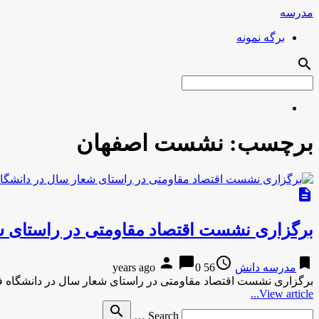
مدرسه
برگه نمونه
search
برچسب:
نشست اصفهان
description
برگزاری نشست اقتصاد مقاومتی در راستای ش
person
chat_bubble
access_time
bookmark
مدرسه دانش
56 years ago
0
برگزاری نشست اقتصاد مقاومتی در راستای شعار سال در دانشگاه فرهنگیان اصفهاندانشجو-20 دقیقه پیش برگزا
View article...
Search
search
Search …
for