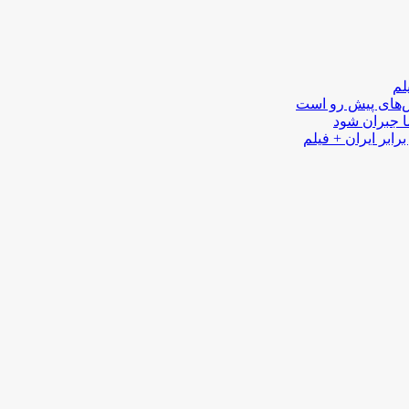
لم
لش‌های پیش رو است
ا جبران شود
رابر ایران + فیلم