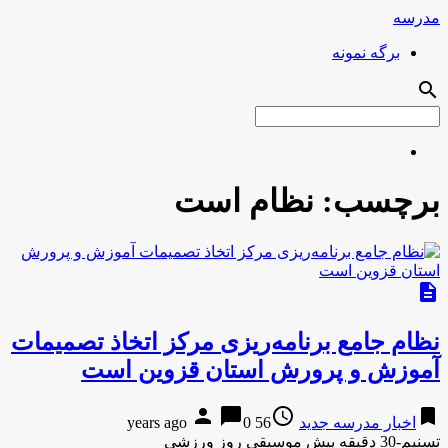
مدرسه
برگه نمونه
search
برچسب:
نظام است
description
نظام جامع برنامه‌ریزی مرکز اتخاذ تصمیمات
آموزش و پرورش استان قزوین است
person
chat_bubble
access_time
bookmark
اخبار مدرسه جدید
56 years ago
0
تسنیم-30 دقیقه پیش موسیقی روز ورزشی