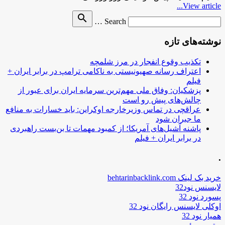
View article...
Search
search
Search …
for
نوشته‌های تازه
تکذیب وقوع انفجار در مرز شلمچه
اعتراف رسانه صهیونیستی به ناکامی ترامپ در برابر ایران +
فیلم
پزشکیان: وفاق ملی مهم‌ترین سرمایه ایران برای عبور از
چالش‌های پیش رو است
عراقچی در تماس وزیرخارجه اوکراین: باید خسارات به منافع
ما جبران شود
پاشنه آشیل‌های آمریکا؛ از کمبود مهمات تا بن‌بست راهبردی
در برابر ایران + فیلم
.
خرید بک لینک behtarinbacklink.com
لایسنس نود32
پسورد نود 32
اوکلی لایسنس رایگان نود 32
همیار نود 32