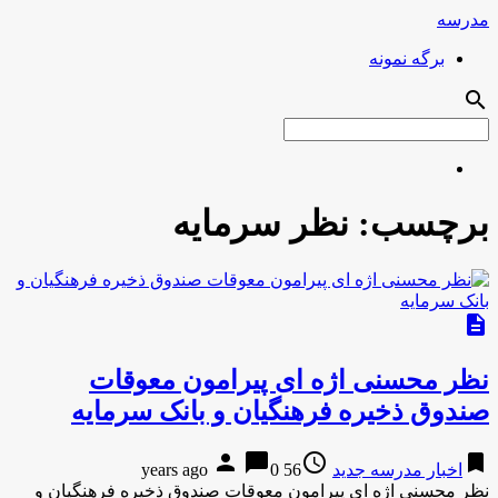
مدرسه
برگه نمونه
search
برچسب:
نظر سرمایه
description
نظر محسنی اژه ای پیرامون معوقات
صندوق ذخیره فرهنگیان و بانک سرمایه
person
chat_bubble
access_time
bookmark
اخبار مدرسه جدید
56 years ago
0
نظر محسنی اژه ای پیرامون معوقات صندوق ذخیره فرهنگیان و