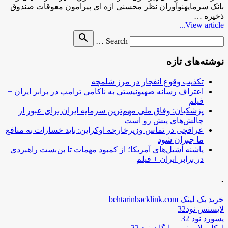
بانک سرمایهنوآوران نظر محسنی اژه ای پیرامون معوقات صندوق
ذخیره …
View article...
Search
search
Search …
for
نوشته‌های تازه
تکذیب وقوع انفجار در مرز شلمچه
اعتراف رسانه صهیونیستی به ناکامی ترامپ در برابر ایران +
فیلم
پزشکیان: وفاق ملی مهم‌ترین سرمایه ایران برای عبور از
چالش‌های پیش رو است
عراقچی در تماس وزیرخارجه اوکراین: باید خسارات به منافع
ما جبران شود
پاشنه آشیل‌های آمریکا؛ از کمبود مهمات تا بن‌بست راهبردی
در برابر ایران + فیلم
.
خرید بک لینک behtarinbacklink.com
لایسنس نود32
پسورد نود 32