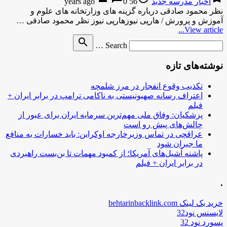
اخبار مدرسه جدید
56 years ago
0
نظر محمود صادقى درباره گزینه هاى وزارتخانه هاى علوم و
آموزش و پرورش / هارپی نیوزهارپی نیوز نظر محمود صادقى …
View article...
Search
search
Search …
for
نوشته‌های تازه
تکذیب وقوع انفجار در مرز شلمچه
اعتراف رسانه صهیونیستی به ناکامی ترامپ در برابر ایران +
فیلم
پزشکیان: وفاق ملی مهم‌ترین سرمایه ایران برای عبور از
چالش‌های پیش رو است
عراقچی در تماس وزیرخارجه اوکراین: باید خسارات به منافع
ما جبران شود
پاشنه آشیل‌های آمریکا؛ از کمبود مهمات تا بن‌بست راهبردی
در برابر ایران + فیلم
.
خرید بک لینک behtarinbacklink.com
لایسنس نود32
پسورد نود 32