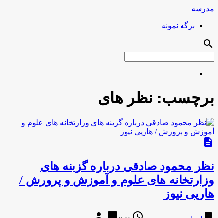
مدرسه
برگه نمونه
search
برچسب:
نظر هاى
description
نظر محمود صادقى درباره گزینه هاى
وزارتخانه هاى علوم و آموزش و پرورش /
هارپی نیوز
person
chat_bubble
access_time
bookmark